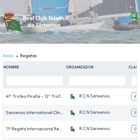
menu
Inicio
Regatas
NOMBRE
ORGANIZADOR
CLASE
R.C.N.Sanxenxo
41º Trofeo Piraña - 12º Trofeo Luis Malvar
R.C.N.Sanxenxo
Sanxenxo International Clinic by 541Top
R.C.N.Sanxenxo
11ª Regata Internacional Rey Juan Carlos I - el Corte Inglés Máster